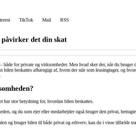
terest
TikTok
Mail
RSS
 påvirker det din skat
 – både for private og virksomheder. Men hvad sker der, når du bruger d
dan bilen beskattes afhængigt af, hvem der står som leasingtager, og hvo
.
rksomheden?
et har stor betydning for, hvordan bilen beskattes.
eden, og du som ejer eller medarbejder også bruger den privat, betragte
alen og bruger bilen til både privat og erhverv, kan du i visse tilfælde 