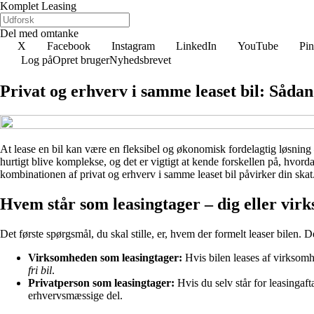
Komplet Leasing
Del med omtanke
X
Facebook
Instagram
LinkedIn
YouTube
Pin
Log på
Opret bruger
Nyhedsbrevet
Privat og erhverv i samme leaset bil: Sådan
At lease en bil kan være en fleksibel og økonomisk fordelagtig løsning
hurtigt blive komplekse, og det er vigtigt at kende forskellen på, hvor
kombinationen af privat og erhverv i samme leaset bil påvirker din skat
Hvem står som leasingtager – dig eller vi
Det første spørgsmål, du skal stille, er, hvem der formelt leaser bilen. D
Virksomheden som leasingtager:
Hvis bilen leases af virksomh
fri bil
.
Privatperson som leasingtager:
Hvis du selv står for leasingaft
erhvervsmæssige del.