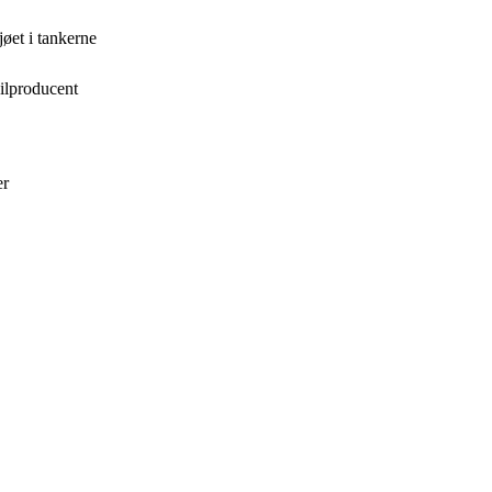
øet i tankerne
bilproducent
er