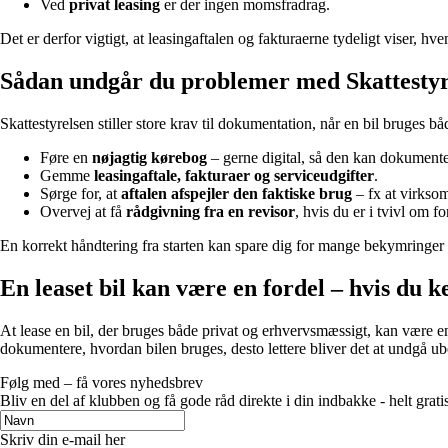
Ved
privat leasing
er der ingen momsfradrag.
Det er derfor vigtigt, at leasingaftalen og fakturaerne tydeligt viser, h
Sådan undgår du problemer med Skattestyr
Skattestyrelsen stiller store krav til dokumentation, når en bil bruges 
Føre en
nøjagtig kørebog
– gerne digital, så den kan dokumente
Gemme
leasingaftale, fakturaer og serviceudgifter
.
Sørge for, at
aftalen afspejler den faktiske brug
– fx at virksom
Overvej at få
rådgivning fra en revisor
, hvis du er i tvivl om f
En korrekt håndtering fra starten kan spare dig for mange bekymringer 
En leaset bil kan være en fordel – hvis du 
At lease en bil, der bruges både privat og erhvervsmæssigt, kan være e
dokumentere, hvordan bilen bruges, desto lettere bliver det at undgå ub
Følg med – få vores nyhedsbrev
Bliv en del af klubben og få gode råd direkte i din indbakke - helt gratis
Skriv din e-mail her