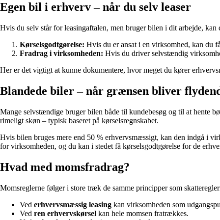
Egen bil i erhverv – når du selv leaser
Hvis du selv står for leasingaftalen, men bruger bilen i dit arbejde, ka
Kørselsgodtgørelse:
Hvis du er ansat i en virksomhed, kan du få s
Fradrag i virksomheden:
Hvis du driver selvstændig virksomhed
Her er det vigtigt at kunne dokumentere, hvor meget du kører erhverv
Blandede biler – når grænsen bliver flyden
Mange selvstændige bruger bilen både til kundebesøg og til at hente bø
rimeligt skøn – typisk baseret på kørselsregnskabet.
Hvis bilen bruges mere end 50 % erhvervsmæssigt, kan den indgå i vir
for virksomheden, og du kan i stedet få kørselsgodtgørelse for de erhv
Hvad med momsfradrag?
Momsreglerne følger i store træk de samme principper som skatteregler
Ved
erhvervsmæssig leasing
kan virksomheden som udgangspunk
Ved
ren erhvervskørsel
kan hele momsen fratrækkes.