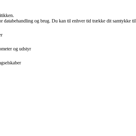
itikken.
for databehandling og brug. Du kan til enhver tid trække dit samtykke ti
er
ometer og udstyr
ngselskaber