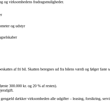
ling og virksomhedens fradragsmuligheder.
er
ometer og udstyr
ngselskaber
kattes af fri bil. Skatten beregnes ud fra bilens værdi og følger faste sa
første 300.000 kr. og 20 % af resten).
erafgift.
Til gengæld dækker virksomheden alle udgifter – leasing, forsikring, serv