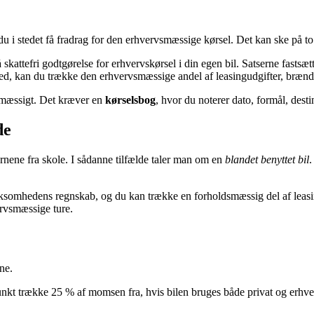
n du i stedet få fradrag for den erhvervsmæssige kørsel. Det kan ske på t
kattefri godtgørelse for erhvervskørsel i din egen bil. Satserne fastsætte
, kan du trække den erhvervsmæssige andel af leasingudgifter, brændsto
smæssigt. Det kræver en
kørselsbog
, hvor du noterer dato, formål, desti
de
rnene fra skole. I sådanne tilfælde taler man om en
blandet benyttet bil
.
ksomhedens regnskab, og du kan trække en forholdsmæssig del af leasin
ervsmæssige ture.
ne.
t trække 25 % af momsen fra, hvis bilen bruges både privat og erhve