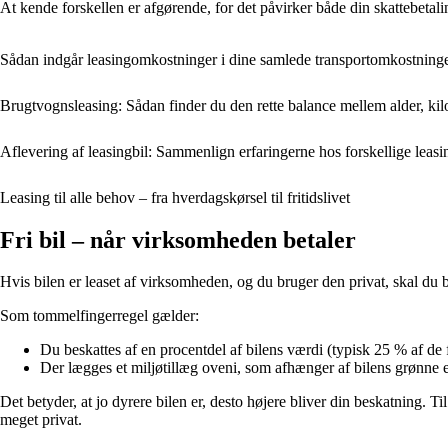
At kende forskellen er afgørende, for det påvirker både din skattebeta
Sådan indgår leasingomkostninger i dine samlede transportomkostning
Brugtvognsleasing: Sådan finder du den rette balance mellem alder, kil
Aflevering af leasingbil: Sammenlign erfaringerne hos forskellige leasi
Leasing til alle behov – fra hverdagskørsel til fritidslivet
Fri bil – når virksomheden betaler
Hvis bilen er leaset af virksomheden, og du bruger den privat, skal du bes
Som tommelfingerregel gælder:
Du beskattes af en procentdel af bilens værdi (typisk 25 % af de 
Der lægges et miljøtillæg oveni, som afhænger af bilens grønne ej
Det betyder, at jo dyrere bilen er, desto højere bliver din beskatning. 
meget privat.