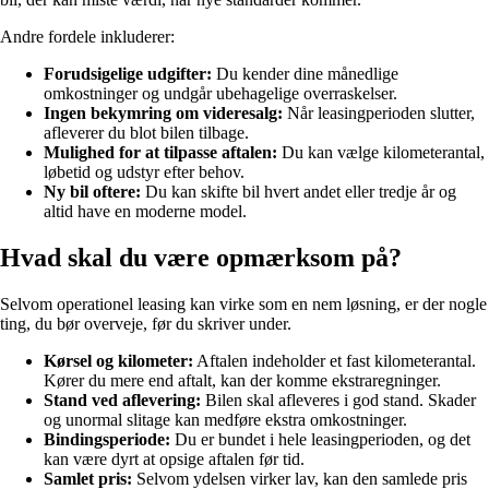
Andre fordele inkluderer:
Forudsigelige udgifter:
Du kender dine månedlige
omkostninger og undgår ubehagelige overraskelser.
Ingen bekymring om videresalg:
Når leasingperioden slutter,
afleverer du blot bilen tilbage.
Mulighed for at tilpasse aftalen:
Du kan vælge kilometerantal,
løbetid og udstyr efter behov.
Ny bil oftere:
Du kan skifte bil hvert andet eller tredje år og
altid have en moderne model.
Hvad skal du være opmærksom på?
Selvom operationel leasing kan virke som en nem løsning, er der nogle
ting, du bør overveje, før du skriver under.
Kørsel og kilometer:
Aftalen indeholder et fast kilometerantal.
Kører du mere end aftalt, kan der komme ekstraregninger.
Stand ved aflevering:
Bilen skal afleveres i god stand. Skader
og unormal slitage kan medføre ekstra omkostninger.
Bindingsperiode:
Du er bundet i hele leasingperioden, og det
kan være dyrt at opsige aftalen før tid.
Samlet pris:
Selvom ydelsen virker lav, kan den samlede pris