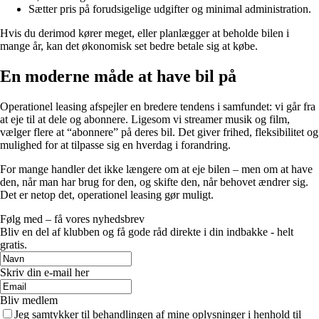
Sætter pris på forudsigelige udgifter og minimal administration.
Hvis du derimod kører meget, eller planlægger at beholde bilen i
mange år, kan det økonomisk set bedre betale sig at købe.
En moderne måde at have bil på
Operationel leasing afspejler en bredere tendens i samfundet: vi går fra
at eje til at dele og abonnere. Ligesom vi streamer musik og film,
vælger flere at “abonnere” på deres bil. Det giver frihed, fleksibilitet og
mulighed for at tilpasse sig en hverdag i forandring.
For mange handler det ikke længere om at eje bilen – men om at have
den, når man har brug for den, og skifte den, når behovet ændrer sig.
Det er netop det, operationel leasing gør muligt.
Følg med – få vores nyhedsbrev
Bliv en del af klubben og få gode råd direkte i din indbakke - helt
gratis.
Skriv din e-mail her
Bliv medlem
Jeg samtykker til behandlingen af mine oplysninger i henhold til