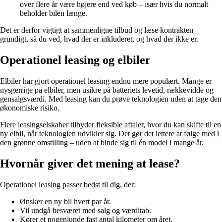
over flere år være højere end ved køb – især hvis du normalt
beholder bilen længe.
Det er derfor vigtigt at sammenligne tilbud og læse kontrakten
grundigt, så du ved, hvad der er inkluderet, og hvad der ikke er.
Operationel leasing og elbiler
Elbiler har gjort operationel leasing endnu mere populært. Mange er
nysgerrige på elbiler, men usikre på batteriets levetid, rækkevidde og
gensalgsværdi. Med leasing kan du prøve teknologien uden at tage den
økonomiske risiko.
Flere leasingselskaber tilbyder fleksible aftaler, hvor du kan skifte til en
ny elbil, når teknologien udvikler sig. Det gør det lettere at følge med i
den grønne omstilling – uden at binde sig til én model i mange år.
Hvornår giver det mening at lease?
Operationel leasing passer bedst til dig, der:
Ønsker en ny bil hvert par år.
Vil undgå besværet med salg og værditab.
Kører et nogenlunde fast antal kilometer om året.