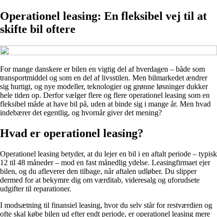
Operationel leasing: En fleksibel vej til at
skifte bil oftere
For mange danskere er bilen en vigtig del af hverdagen – både som
transportmiddel og som en del af livsstilen. Men bilmarkedet ændrer
sig hurtigt, og nye modeller, teknologier og grønne løsninger dukker
hele tiden op. Derfor vælger flere og flere operationel leasing som en
fleksibel måde at have bil på, uden at binde sig i mange år. Men hvad
indebærer det egentlig, og hvornår giver det mening?
Hvad er operationel leasing?
Operationel leasing betyder, at du lejer en bil i en aftalt periode – typisk
12 til 48 måneder – mod en fast månedlig ydelse. Leasingfirmaet ejer
bilen, og du afleverer den tilbage, når aftalen udløber. Du slipper
dermed for at bekymre dig om værditab, videresalg og uforudsete
udgifter til reparationer.
I modsætning til finansiel leasing, hvor du selv står for restværdien og
ofte skal købe bilen ud efter endt periode, er operationel leasing mere