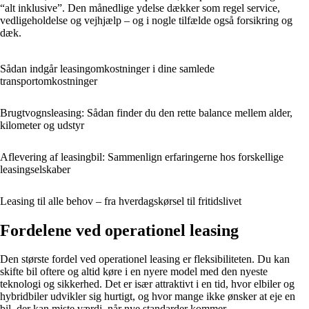
“alt inklusive”. Den månedlige ydelse dækker som regel service,
vedligeholdelse og vejhjælp – og i nogle tilfælde også forsikring og
dæk.
Sådan indgår leasingomkostninger i dine samlede
transportomkostninger
Brugtvognsleasing: Sådan finder du den rette balance mellem alder,
kilometer og udstyr
Aflevering af leasingbil: Sammenlign erfaringerne hos forskellige
leasingselskaber
Leasing til alle behov – fra hverdagskørsel til fritidslivet
Fordelene ved operationel leasing
Den største fordel ved operationel leasing er fleksibiliteten. Du kan
skifte bil oftere og altid køre i en nyere model med den nyeste
teknologi og sikkerhed. Det er især attraktivt i en tid, hvor elbiler og
hybridbiler udvikler sig hurtigt, og hvor mange ikke ønsker at eje en
bil, der kan miste værdi, når nye standarder kommer.